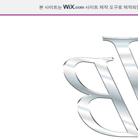
본 사이트는
.com
사이트 제작 도구로 제작되